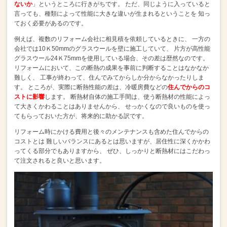
ないか
」というところに行きがちです。
ただ、同じように入っていると
言っても、種類によって性能に大きな違いが生まれるということを
知っ
ておく必要があるのです。
例えば、複数のリフォーム会社に相見積を依頼しているときに、
一方の
会社では10Ｋ50mmのグラスウールを壁に施工していて、
片方が高性能
グラスウール24Ｋ75mmを使用している場合、その差は歴然なのです。
リフォームにおいて、この断熱の成果を事前に判断することはなかなか
難しく、
工事が終わって、住んでみてからしか分からなかったりしま
す。
ところが、実際に断熱性能の差は、冷暖房費などの
住んでからのコ
ストに影響
します。
断熱材自体の施工手間は、使う断熱材の性能によっ
て大きくかわることはありませんから、
せっかくなので良いものを使っ
てもらっておいた方が、将来的に助かる訳です。
リフォーム時にかける費用と後々のメンテナンスも含めた住んでからの
コストとは
難しいバランスにあるとは思いますが、居住性に深くかかわ
ってくる部分でもありますから、
ぜひ、しっかりと断熱材にはこだわっ
て注文されると良いと思います。