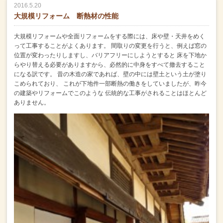
2016.5.20
大規模リフォーム 断熱材の性能
大規模リフォームや全面リフォームをする際には、床や壁・天井をめく
って工事することがよくあります。
間取りの変更を行うと、例えば窓の
位置が変わったりしますし、バリアフリーにしようとすると
床を下地か
らやり替える必要がありますから、必然的に中身をすべて撤去すること
になる訳です。
昔の木造の家であれば、壁の中には壁土という土が塗り
こめられており、
これが下地件一部断熱の働きをしていましたが、昨今
の建築やリフォームでこのような
伝統的な工事がされることはほとんど
ありません。