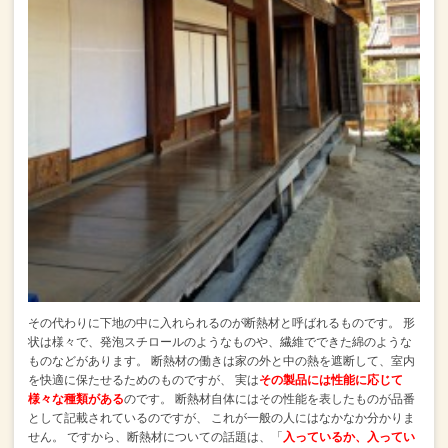
その代わりに下地の中に入れられるのが断熱材と呼ばれるものです。
形
状は様々で、発泡スチロールのようなものや、繊維でできた綿のような
ものなどがあります。
断熱材の働きは家の外と中の熱を遮断して、室内
を快適に保たせるためのものですが、
実は
その製品には性能に応じて
様々な種類がある
のです。
断熱材自体にはその性能を表したものが品番
として記載されているのですが、
これが一般の人にはなかなか分かりま
せん。
ですから、断熱材についての話題は、「
入っているか、入ってい