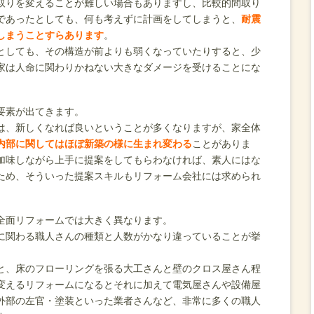
取りを変えることが難しい場合もありますし、比較的間取り
であったとしても、何も考えずに計画をしてしまうと、
耐震
しまうことすらあります
。
としても、その構造が前よりも弱くなっていたりすると、少
家は人命に関わりかねない大きなダメージを受けることにな
要素が出てきます。
は、新しくなれば良いということが多くなりますが、家全体
内部に関してはほぼ新築の様に生まれ変わる
ことがありま
加味しながら上手に提案をしてもらわなければ、素人にはな
ため、そういった提案スキルもリフォーム会社には求められ
全面リフォームでは大きく異なります。
に関わる職人さんの種類と人数がかなり違っていることが挙
と、床のフローリングを張る大工さんと壁のクロス屋さん程
変えるリフォームになるとそれに加えて電気屋さんや設備屋
外部の左官・塗装といった業者さんなど、非常に多くの職人