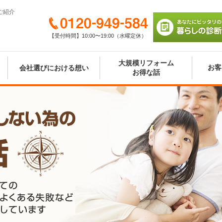
ご紹介
0120-949-584
【受付時間】10:00〜19:00（水曜定休）
あなたにピッタリの
び 暮らしの診断シ
大規模リフォーム
お客
会社選びにおける想い
お得な話