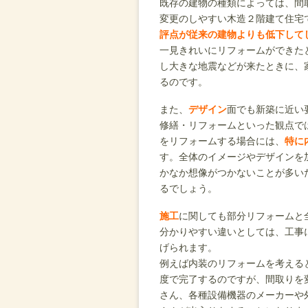
既存の建物の種類によっては、間
変更のしやすい木造２階建て住宅
評点が従来の建物よりも低下して
一見きれいにリフォームができた
し大きな地震などが来たときに、
るのです。
また、
デザイン
面でも新築に近い
修繕・リフォームといった観点で
をリフォームする場合には、
特に
す。全体のイメージやデザインを
かなか想像がつかないことが多い
るでしょう。
施工
に関しても部分リフォームと
分かりやすい違いとしては、工事
げられます。
例えば内装のリフォームを考える
度で完了するのですが、間取りを
さん、各種設備機器のメーカーや