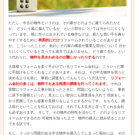
ただし、中古の物件というのは、その家がどのように建てられたかと
か、
どういう風に傷んでいるか、という部分については分かりにくくな
っています。
既に売りに出されている物件などは、新たな買い手を募り
やすくするために
表面的にだけ
リフォームされていることがあります
が、
こういったことが、余計にその家の構造や重要な部分について
分か
りにくくしていると言っても過言ではありません。
どう建てるか、とい
う代わりに、
物件を見きわめるのが難しかったりする
のです。
大規模リフォームを多く手がけているリフォーム会社は、こういった際
に手助けをしてくれることがあります。
それは、その中古物件を買うと
決めるよりも前に、事前に調査をしてもらうという方法です。
リフォー
ム会社の多くは、無料でもある程度の調査を行ってくれます。
それは、
実際にリフォーム工事が始まったときに、問題にならないように、
事前
に床下や屋根といった、見えにくい部分にも調査員を入れて
現状をしっ
かり把握してから提案や見積りをしようとするからです。
もちろん、購
入前だということを伝えておけば、それでも大丈夫と言ってくれる会社
も必ずあります。
そして、その物件の特性を活かして、どのようなリフ
ォームができるのか
可能性を知った上で、物件の購入に踏み切ることが
できる訳です。
もし、うっかり問題のある中古物件を購入してしまった場合には、
その