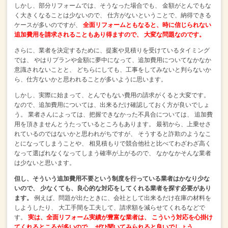
しかし、部分リフォームでは、そうなった場合でも、
金額がとんでもな
く大きくなることは少ないので、
仕方がないということで、納得できる
ケースが多いのですが、
全面リフォームともなると、時に信じられない
追加費用を請求されることもあり得ますので、
大変な問題なのです。
さらに、業者を決定するために、提案や見積りを受けているタイミング
では、
やはりプランや金額に夢中になって、追加費用についてなかなか
意識されないことと、
どちらにしても、工事をしてみないと判らないか
ら、仕方ないかと思われることが多いように思います。
しかし、実際に始まって、とんでもない費用の請求がくると大変です。
なので、追加費用については、出来るだけ確認しておく方が良いでしょ
う。
業者さんによっては、把握できなかった不具合については、
追加費
用を頂きませんとうたっているところもあります。
最初から、上乗せさ
れているのではないかと思われがちですが、
そうすると詐欺のようなこ
とになってしまうことや、
相見積もりで競合他社と比べてわざわざ高く
なって選ばれなくなってしまう確率が上がるので、
なかなかそんな業者
は少ないと思います。
但し、そういう追加費用不要という制度を行っている業者はかなり少な
いので、
少なくても、良心的な対応をしてくれる業者を探す必要があり
ます。
例えば、問題が出たときに、会社として出来るだけ在庫の材料を
しようしたり、
大工手間を工夫して、請求額を減らせてくれるなどで
す。
実は、全面リフォーム実績が豊富な業者は、
こういう対応を心掛け
てくれるところが多いので、
ぜひ聞いてみられると良いでしょう。