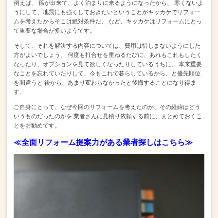
例えば、
孫が出来て、よく泊まりに来るようになったから、
寒くないよ
うにして、地震にも強くしておきたいということがキッカケでリフォー
ムを考えたからそこは絶対条件だ、
など、キッカケはリフォームにとっ
て重要な場合が多いようです。
そして、それを解決する内容については、費用は惜しまないようにした
方がよいでしょう。
何度も打合せを重ねるたびに、あれもこれもしたく
なったり、オプションを見て欲しくなったりしているうちに、
本来重要
なことを忘れていたりして、今もこれで暮らしているから、と優先順位
を間違うと
後から、あまり変わらなかったと後悔することになり得ま
す。
ご自身にとって、なぜ今回のリフォームを考えたのか、その経緯はどう
いうものだったのかを
業者さんに見積り依頼する前に、まとめておくこ
とをお勧めです。
≪全面リフォーム提案力がある業者探しはこちら≫