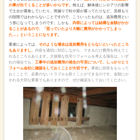
の事が出てくることが多いからです。
例えば、解体後にシロアリの影響
で土台が腐食していたり、
雨漏りで柱や梁が腐ってたりなど、
見積もり
の段階ではわからないことですので、
こういったものは、追加費用とい
う形になってしまうのです。
しかも、
内容によっては結構な金額がかか
ることがあるので、
「思っていたより大幅に費用がかかってしまっ
た…」ということになります。
業者によっては、
そのような場合は追加費用をとらないといったところ
もありますし、
内容を適切に対応しながら、できるだけ費用を抑えてく
れるところもあります。
大規模な住宅リフォームを考える場合は、
いず
れの場合でも、
工事中の追加費用の発生の可否について、
しっかりとリ
フォーム会社に確認をしておくことが大切です。
事前に回答をもらって
おくことで、必要のないトラブルも防ぐことができるのです。
金額にか
かわる大切な要素でもありますので、ぜひ確認をしておいてください。