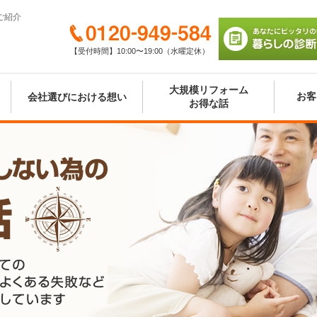
ご紹介
0120-949-584
【受付時間】10:00〜19:00（水曜定休）
あなたにピッタリの
び 暮らしの診断シ
大規模リフォーム
お客
会社選びにおける想い
お得な話