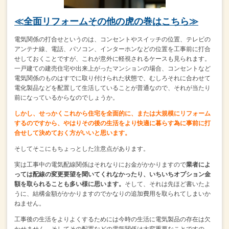
≪全面リフォームその他の虎の巻はこちら≫
電気関係の打合せというのは、
コンセントやスイッチの位置、テレビの
アンテナ線、電話、
パソコン、インターホンなどの位置を工事前に打合
せしておくことですが、
これが意外に軽視されるケースも見られます。
一戸建ての建売住宅や出来上がったマンションの場合、
コンセントなど
電気関係のものはすでに取り付けられた状態で、
むしろそれに合わせて
電化製品などを配置して生活していることが普通なので、
それが当たり
前になっているからなのでしょうか。
しかし、せっかくこれから住宅を全面的に、
または大規模にリフォーム
するのですから、やはりその後の生活を
より快適に暮らす為に事前に打
合せして決めておく方がいいと思います。
そしてそこにもちょっとした注意点があります。
実は工事中の電気配線関係はそれなりにお金がかかりますので
業者によ
っては配線の変更要望を聞いてくれなかったり、
いちいちオプション金
額を取られることも多い様に思います。
そして、それは先ほど書いたよ
うに、結構金額がかかりますので
かなりの追加費用を取られてしまいか
ねません。
工事後の生活をよりよくするためには今時の生活に電気製品の存在は欠
かせません。
そしてその配置などの電気関係は大変重要なことですの