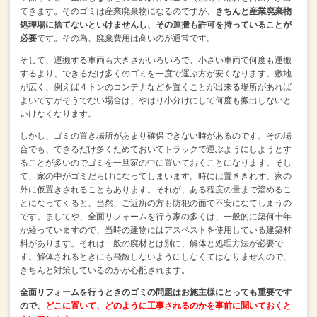
てきます。
そのゴミは産業廃棄物になるのですが、
きちんと産業廃棄物
処理場に捨てないといけませんし、
その運搬も許可を持っていることが
必要
です。
その為、廃棄費用は高いのが通常です。
そして、運搬する車両も大きさがいろいろで、
小さい車両で何度も運搬
するより、
できるだけ多くのゴミを一度で運ぶ方が安くなります。
敷地
が広く、例えば４トンのコンテナなどを置くことが出来る場所があれば
よいですが
そうでない場合は、やはり小分けにして何度も搬出しないと
いけなくなります。
しかし、ゴミの置き場所があまり確保できない時があるのです。
その場
合でも、できるだけ多くためておいてトラックで運ぶようにしようとす
ることが多いので
ゴミを一旦家の中に置いておくことになります。
そし
て、家の中がゴミだらけになってしまいます。
時には置ききれず、家の
外に仮置きされることもあります。
それが、ある程度の量まで溜めるこ
とになってくると、
当然、ご近所の方も防犯の面で不安になてしまうの
です。
ましてや、全面リフォームを行う家の多くは、
一般的に築何十年
か経っていますので、
当時の建物にはアスベストを使用している建築材
料があります。
それは一般の廃材とは別に、解体と処理方法が必要で
す。
解体されるときにも飛散しないようにしなくてはなりませんので、
きちんと対策しているのかが心配されます。
全面リフォームを行うときのゴミの問題はお施主様にとっても重要です
ので、
どこに置いて、どのように工事されるのかを事前に聞いておくと