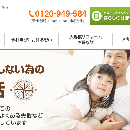
ご紹介
0120-949-584
【受付時間】10:00〜19:00（水曜定休）
あなたにピッタリの
び 暮らしの診断シ
大規模リフォーム
お客
会社選びにおける想い
お得な話