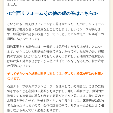
ません。
≪全面リフォームその他の虎の巻はこちら≫
というのも、
例えばリフォームする前は大丈夫だったのに、
リフォーム
後に同じ暖房を使うと結露を起こしてしまう、というケースがありま
す。
結露は常に起きる状態になっていると、
カビが生えてアレルギーの
原因にもなったりします。
断熱工事をする場合には、一般的には気密性もかなり上がることになり
ます。
そうしないと断熱性が確保できないからです。
ただその分、部屋
内の水蒸気（人がいるだけでもたくさん出ますし、石油由来の暖房器具
は特に多く発生させます）が自然に逃げていかなくなるため、
特に注意
が必要になります。
そしてそういった結露の問題に対しては、何よりも換気が有効な対策と
なります。
石油ストーブやガスファンヒーターを使用している場合は、
こまめに換
気をすることを心掛ける必要がありますし、
難しい場合には、強制的に
換気をする換気扇の導入も考える必要があるかと思います。
特に室内で
水蒸気を発生させず、乾燥も防ぐという手段としては、
床暖房が効果的
でもあったりしますので、
全体の計画の中で、リフォーム会社とよく相
談しながら考えていく必要があります。