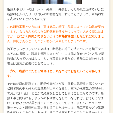
断熱工事というのは、
床下・外壁・天井裏といった外気に面する部分に
断熱材を入れたり、
吹付状の断熱材を施工することによって、断熱効果
を高めていくというものです。
この断熱工事というのは、実は施工の精度・品質によっても効果が変わ
ります。
もちろんどのような断熱材を使うかによっても大きく差は出ま
すが、
とにかく隙間ができないように断熱材を施工しなければなりませ
ん。
隙間があると、そこから熱が出入りしてしまうのです。
施工がしっかりしている会社は、
断熱材の施工方法についても施工マニ
ュアルに掲載し、現場を管理しますが、
中には職人任せでパっと見で断
熱材が入っていればよし、という業者もあるため、
断熱にこだわられる
場合は注意が必要になるでしょう。
一方で、断熱にこだわる場合ほど、気をつけておきたいことがありま
す。
それは結露の問題です。
断熱性能が上がり、同時に気密性も高くなった
状態で家の中と外との温度差が大きくなると、
室内の水蒸気の管理をし
ておかなければ、
どこかで結露を起こしてしまうことになるのです。
断
熱工事と同時にもしサッシの取り替えをしていなければ、
おそらく窓ま
わりにはひどい結露が起こることになるでしょう。
またペアガラスや二
重サッシなど断熱性の高い窓を採用した場合には、
施工不良などで気密
性の弱いところがもしあれば、
そこで結露を起こすことになるかもしれ