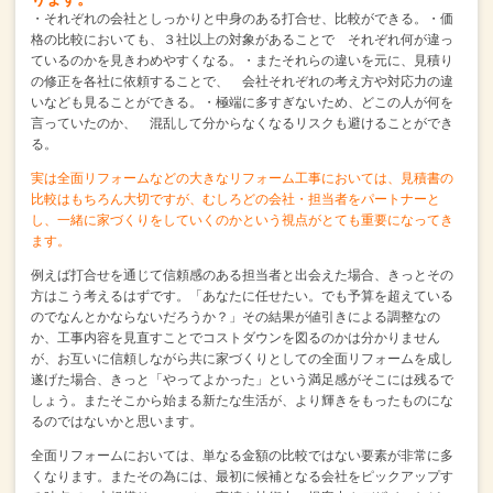
・それぞれの会社としっかりと中身のある打合せ、比較ができる。
・価
格の比較においても、３社以上の対象があることで
それぞれ何が違っ
ているのかを見きわめやすくなる。
・またそれらの違いを元に、見積り
の修正を各社に依頼することで、
会社それぞれの考え方や対応力の違
いなども見ることができる。
・極端に多すぎないため、どこの人が何を
言っていたのか、
混乱して分からなくなるリスクも避けることができ
る。
実は全面リフォームなどの大きなリフォーム工事においては、
見積書の
比較はもちろん大切ですが、
むしろどの会社・担当者をパートナーと
し、一緒に家づくりをしていくのか
という視点がとても重要になってき
ます。
例えば打合せを通じて信頼感のある担当者と出会えた場合、
きっとその
方はこう考えるはずです。
「あなたに任せたい。でも予算を超えている
のでなんとかならないだろうか？」
その結果が値引きによる調整なの
か、工事内容を見直すことでコストダウンを図るのかは分かりません
が、
お互いに信頼しながら共に家づくりとしての全面リフォームを成し
遂げた場合、
きっと「やってよかった」という満足感がそこには残るで
しょう。
またそこから始まる新たな生活が、より輝きをもったものにな
るのではないかと思います。
全面リフォームにおいては、単なる金額の比較ではない要素が非常に多
くなります。
またその為には、最初に候補となる会社をピックアップす