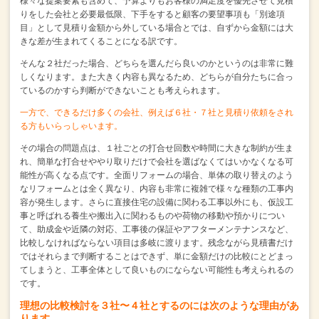
様々な提案要素も含めて、予算よりもお客様の満足度を優先させて見積
りをした会社と
必要最低限、下手をすると顧客の要望事項も「別途項
目」として見積り金額から外している場合とでは、
自ずから金額には大
きな差が生まれてくることになる訳です。
そんな２社だった場合、どちらを選んだら良いのかというのは非常に難
しくなります。
また大きく内容も異なるため、どちらが自分たちに合っ
ているのかすら判断ができないことも考えられます。
一方で、できるだけ多くの会社、例えば６社・７社と見積り依頼をされ
る方もいらっしゃいます。
その場合の問題点は、１社ごとの打合せ回数や時間に大きな制約が生ま
れ、
簡単な打合せややり取りだけで会社を選ばなくてはいかなくなる可
能性が高くなる点です。
全面リフォームの場合、単体の取り替えのよう
なリフォームとは全く異なり、
内容も非常に複雑で様々な種類の工事内
容が発生します。
さらに直接住宅の設備に関わる工事以外にも、
仮設工
事と呼ばれる養生や搬出入に関わるものや荷物の移動や預かりについ
て、
助成金や近隣の対応、工事後の保証やアフターメンテナンスなど、
比較しなければならない項目は多岐に渡ります。
残念ながら見積書だけ
ではそれらまで判断することはできず、
単に金額だけの比較にとどまっ
てしまうと、工事全体として良いものにならない可能性も考えられるの
です。
理想の比較検討を３社〜４社とするのには次のような理由があ
ります。