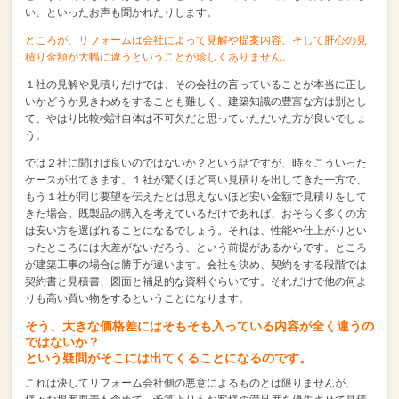
い、といったお声も聞かれたりします。
ところが、リフォームは会社によって見解や提案内容、
そして肝心の見
積り金額が大幅に違うということが珍しくありません。
１社の見解や見積りだけでは、その会社の言っていることが本当に正し
いかどうか
見きわめをすることも難しく、建築知識の豊富な方は別とし
て、
やはり比較検討自体は不可欠だと思っていただいた方が良いでしょ
う。
では２社に聞けば良いのではないか？という話ですが、
時々こういった
ケースが出てきます。
１社が驚くほど高い見積りを出してきた一方で、
もう１社が同じ要望を伝えたとは思えないほど安い金額で見積りをして
きた場合。
既製品の購入を考えているだけであれば、
おそらく多くの方
は安い方を選ばれることになるでしょう。
それは、性能や仕上がりとい
ったところには大差がないだろう、という前提があるからです。
ところ
が建築工事の場合は勝手が違います。
会社を決め、契約をする段階では
契約書と見積書、図面と補足的な資料ぐらいです。
それだけで他の何よ
りも高い買い物をするということになります。
そう、大きな価格差にはそもそも入っている内容が全く違うの
ではないか？
という疑問がそこには出てくることになるのです。
これは決してリフォーム会社側の悪意によるものとは限りませんが、