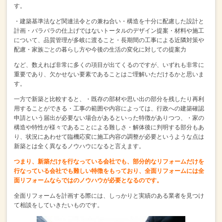
す。
・建築基準法など関連法令との兼ね合い
・構造を十分に配慮した設計と
計画
・バラバラの仕上げではないトータルのデザイン提案
・材料や施工
について、品質管理が多岐に渡ること
・長期間の工事による近隣対策や
配慮
・家族ごとの暮らし方や今後の生活の変化に対しての提案力
など、数えれば非常に多くの項目が出てくるのですが、
いずれも非常に
重要であり、欠かせない要素であることはご理解いただけるかと思いま
す。
一方で新築と比較すると、
・既存の部材や思い出の部分を残したり再利
用することができる
・工事の範囲や内容によっては、行政への建築確認
申請という届出が必要ない場合がある
といった特徴がありつつ、
・家の
構造や特性が様々であることによる難しさ
・解体後に判明する部分もあ
り、状況にあわせて臨機応変に施工内容の調整が必要
というような点は
新築とは全く異なるノウハウになると言えます。
つまり、新築だけを行なっている会社でも、
部分的なリフォームだけを
行なっている会社でも難しい特徴をもっており、
全面リフォームには全
面リフォームならではのノウハウが必要となるのです。
全面リフォームを計画する際には、
しっかりと実績のある業者を見つけ
て相談をしていきたいものです。