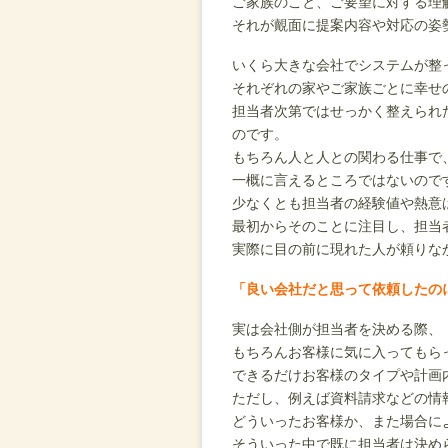
ご家族のこと、ご要望に対する理
それが覿面に提案内容や対応の姿
いくら大きな会社でシステムが整
それぞれの家やご家族ごとに幸せ
担当者次第ではせっかく整えられ
のです。
もちろん人と人との関わる仕事で
一概に言えるところではないので
少なくとも担当者の経験値や熱意
最初からそのことに注目し、担当
実際に目の前に現れた人が頼りな
「良い会社だと思って依頼したの
実は会社側が担当者を決める際、
もちろんお客様に気に入ってもら
できるだけお客様のタイプや計画
ただし、例えば資料請求などの情
どういったお客様か、また場合に
そういった中で既に担当者は決め