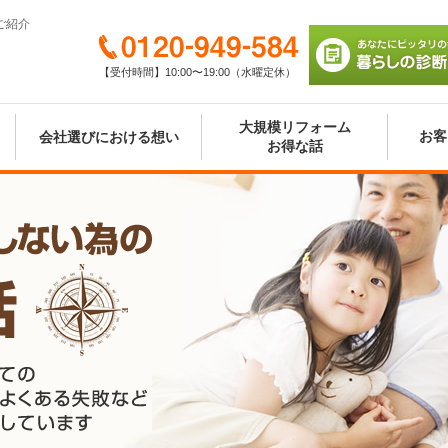
ご紹介
0120-949-584
【受付時間】10:00〜19:00（水曜定休）
あなたにピッタリの
び 暮らしの診断シ
大規模リフォーム
お客
会社選びにおける想い
お得な話