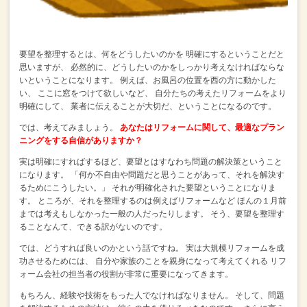
要望を整理するとは、何をどうしたいのかを
明確にするということだと
思いますが、
必然的に、どうしたいのかをしっかり考えなければならな
いということになります。
例えば、お風呂の位置を西の方に動かした
い、
ここに窓をつけて欲しいなど、
自分たちの考えたリフォームをより
明確にして、
業者に伝えることが大切だ、ということになるのです。
では、考えてみましょう。
あなたはリフォームに関して、最適なプラン
ニングをする自信がありますか？
実は明確にすればするほど、要望とはすなわち問題の解決策ということ
になります。
「何か不自由や問題だと思うことがあって、それを解決す
るためにこうしたい。」
それが明確化された要望ということになりま
す。
ところが、それを整理するのは例えばリフォームなど
ほんの１月前
までは考えもしなかった一般の人だったりします。
そう、要望を整理す
ることなんて、できる訳がないのです。
では、どうすれば良いのかという話ですね。
実は大規模リフォームを成
功させるためには、
自分や家族のことを親身になって考えてくれる
リフ
ォーム会社の担当者の役割が非常に重要になってきます。
もちろん、経験や技術をもった人でなければなりません。
そして、問題