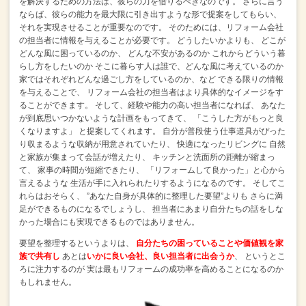
を解決するための方法は、彼らの力を借りるべきなのです。
さらに言う
ならば、彼らの能力を最大限に引き出すような形で提案をしてもらい、
それを実現させることが重要なのです。
そのためには、リフォーム会社
の担当者に情報を与えることが必要です。
どうしたいかよりも、
どこが
どんな風に困っているのか、
どんな不安があるのか
これからどういう暮
らし方をしたいのか
そこに暮らす人は誰で、どんな風に考えているのか
家ではそれぞれどんな過ごし方をしているのか、など
できる限りの情報
を与えることで、
リフォーム会社の担当者はより具体的なイメージをす
ることができます。
そして、経験や能力の高い担当者になれば、
あなた
が到底思いつかないような計画をもってきて、
「こうした方がもっと良
くなりますよ」
と提案してくれます。
自分が普段使う仕事道具がぴった
り収まるような収納が用意されていたり、
快適になったリビングに
自然
と家族が集まって会話が増えたり、
キッチンと洗面所の距離が縮まっ
て、
家事の時間が短縮できたり、
「リフォームして良かった」と心から
言えるような
生活が手に入れられたりするようになるのです。
そしてこ
れらはおそらく、
”あなた自身が具体的に整理した要望”よりも
さらに満
足ができるものになるでしょうし、
担当者にあまり自分たちの話をしな
かった場合にも実現できるものではありません。
要望を整理するというよりは、
自分たちの困っていることや価値観を家
族で共有し
あとは
いかに良い会社、良い担当者に出会うか
、
というとこ
ろに注力するのが
実は最もリフォームの成功率を高めることになるのか
もしれません。