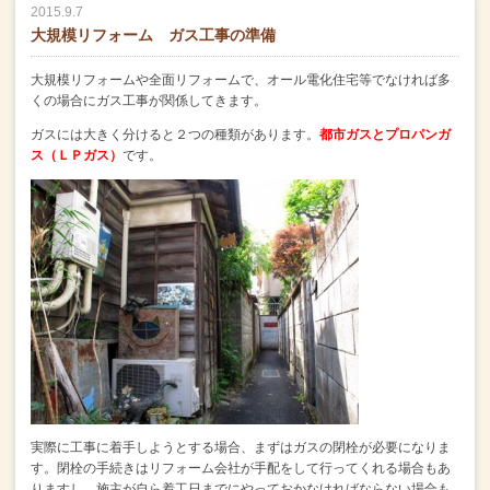
2015.9.7
大規模リフォーム ガス工事の準備
大規模リフォームや全面リフォームで、オール電化住宅等でなければ
多
くの場合にガス工事が関係してきます。
ガスには大きく分けると２つの種類があります。
都市ガスとプロパンガ
ス（ＬＰガス）
です。
実際に工事に着手しようとする場合、まずはガスの閉栓が必要になりま
す。
閉栓の手続きはリフォーム会社が手配をして行ってくれる場合もあ
りますし、
施主が自ら着工日までにやっておかなければならない場合も