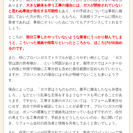
あります。
大きな解体を伴う工事の場合には、ガスが閉栓されていない
と思わぬ事故が発生する可能性
もあり、
その手続きについては事前に確
認しておいた方が良いでしょう。
もちろん、大規模リフォームに慣れた
業者であれば、事前にそういった点についてもアナウンスしてくれるで
しょう。
ところが、
部分工事しかやっていないような業者にうっかり頼んでしま
うと、
こういった連絡や段取りといったところから、ほころびが出始め
るのです。
また、特にプロパンガスでトラブルが起こりやすい例としては、
「ガス
管は誰の所有物か」、という問題があります。
都市ガスではメーターか
ら内側と外側で明確に工事分担も含めた責任範囲が定められていたりし
ますが、
プロパンガスの場合にはそれが明確でないことも多いようで
す。
場合によっては、「ガス管はうちのものだ。勝手に撤去したなら弁償を
しろ。」
などという乱暴な主張をするようなケースも耳にすることがあ
ります。
ですから、工事する家のガスについては、リフォーム業者任せ
にせず、自分で内容を確認しておくことが必要です。
プロパンガスの場
合には、ボンベの運搬などで連絡先は分かっているはずですので、
自分
の考えている工事内容で、手続きをどうしたらいいのか、先に聞いてお
き、
リフォーム会社の担当者と情報を共有しておくと良いでしょう。
また、自宅にボンベが設置されていなくても、集中プロパンといって地