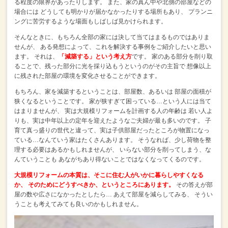
る程度の限界があったりします。
また、家の真ん中や北側の部屋などの
場合には
どうしても明かりが届かなかったりする場所もあり、
プランニ
ングに苦労するような場面もしばしば見かけられます。
そんなときに、もちろん全部の家には決して当てはまるものではありま
せんが、
ある発想によって、これを解決する事例をご紹介したいと思い
ます。
それは、
「減築する」という考え方
です。
家のある部分を削り取
ることで、残った部分に光を採り込もうというのがその主旨で
想像以上
に残された部屋の環境を変化させることができます。
もちろん、家を減築するということは、部屋数、あるいは
部屋の面積が
狭くなるということです。
家が狭すぎて困っている…という人には当て
はまりませんが、
実は大規模リフォームを計画する人の年齢は
若い人よ
りも、実は中年以上の定年を迎えたようなご夫婦が最も多いのです。
子
育て真っ盛りの世代と違って、実は子供部屋だったところが物置になっ
ている…なんていう家はたくさんあります。
そうなれば、少し荷物を整
理する必要はあるかもしれませんが、
いらない部分を削ってしまう、な
んていうことも
あながちあり得ないことではなくなってくるのです。
大規模リフォームの本質は、そこに住む人がいかに暮らしやすくなる
か、
そのためにどうすべきか、というところにあります。
その答えが部
屋の数や広さになかったとしたら…
あえて部屋を減らしてみる、
そうい
うことも考えてみても良いのかもしれません。