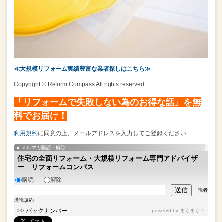
≪大規模リフォーム実績豊富な業者探しはこちら≫
Copyright © Reform Compass All rights reserved.
「リフォームで失敗しない為のお得な話」を無
料でお届け！
利用規約
に同意の上、メールアドレスを入力してご登録ください
メルマガ購読・解除
住宅の全面リフォーム・大規模リフォーム専門アドバイザ
ー リフォームコンパス
購読
解除
読者
購読規約
>>
バックナンバー
powered by
まぐまぐ！