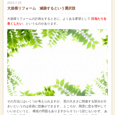
2015.7.23
大規模リフォーム 減築するという選択肢
大規模リフォームの計画をするときに、よくある要望として
日当たりを
良くしたい
、というものがあります。
その方法にはいくつか考えられますが、
窓の大きさに関連する部分が大
きいというのは容易に想像ができます。
ところが、闇雲に窓を増やして
いいかというと、
構造の問題もありますからそういう訳にもいかず、
あ