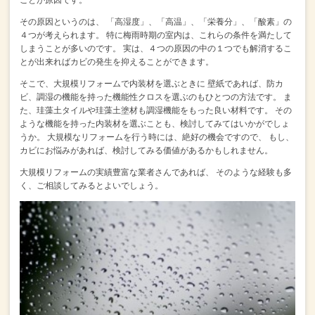
その原因というのは、
「高湿度」、「高温」、「栄養分」、「酸素」の
４つが考えられます。
特に梅雨時期の室内は、これらの条件を満たして
しまうことが多いのです
。
実は、４つの原因の中の１つでも解消するこ
とが出来ればカビの発生を抑えることができます。
そこで、大規模リフォームで内装材を選ぶときに
壁紙であれば、防カ
ビ、調湿の機能を持った機能性クロスを選ぶのもひとつの方法です。
ま
た、珪藻土タイルや珪藻土塗材も調湿機能をもった良い材料です。
その
ような機能を持った内装材を選ぶことも、検討してみてはいかがでしょ
うか。
大規模なリフォームを行う時には、絶好の機会ですので、
もし、
カビにお悩みがあれば、検討してみる価値があるかもしれません。
大規模リフォームの実績豊富な業者さんであれば、
そのような経験も多
く、ご相談してみるとよいでしょう。