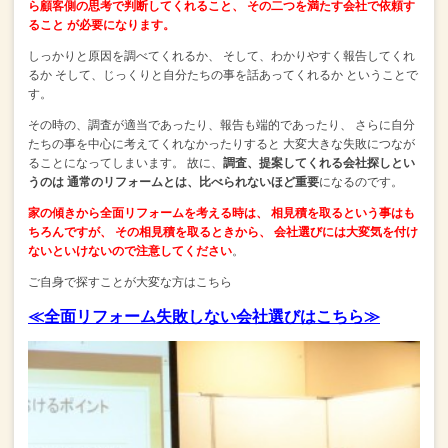
ら顧客側の思考で判断してくれること、
その二つを満たす会社で依頼す
ること
が必要になります。
しっかりと原因を調べてくれるか、
そして、わかりやすく報告してくれ
るか
そして、じっくりと自分たちの事を話あってくれるか
ということで
す。
その時の、調査が適当であったり、報告も端的であったり、
さらに自分
たちの事を中心に考えてくれなかったりすると
大変大きな失敗につなが
ることになってしまいます。
故に、
調査、提案してくれる会社探しとい
うのは
通常のリフォームとは、比べられないほど重要
になるのです。
家の傾きから全面リフォームを考える時は、
相見積を取るという事はも
ちろんですが、
その相見積を取るときから、
会社選びには大変気を付け
ないといけないので注意してください
。
ご自身で探すことが大変な方はこちら
≪全面リフォーム失敗しない会社選びはこちら≫