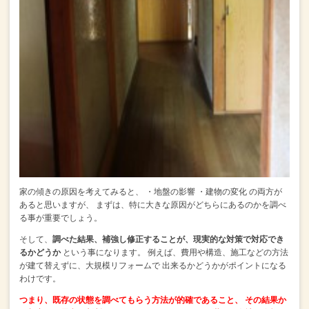
家の傾きの原因を考えてみると、
・地盤の影響
・建物の変化
の両方が
あると思いますが、
まずは、特に大きな原因がどちらにあるのかを調べ
る事が重要でしょう。
そして、
調べた結果、補強し修正することが、現実的な対策で対応でき
るかどうか
という事になります。
例えば、費用や構造、施工などの方法
が建て替えずに、大規模リフォームで
出来るかどうかがポイントになる
わけです。
つまり、既存の状態を調べてもらう方法が的確であること、
その結果か