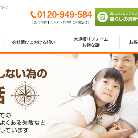
ご紹介
0120-949-584
【受付時間】10:00〜19:00（水曜定休）
あなたにピッタリの
び 暮らしの診断シ
大規模リフォーム
お客
会社選びにおける想い
お得な話