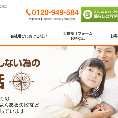
ご紹介
0120-949-584
【受付時間】10:00〜19:00（水曜定休）
あなたにピッタリの
び 暮らしの診断シ
大規模リフォーム
お客
会社選びにおける想い
お得な話