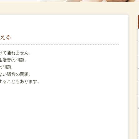
える
けて通れません。
生活音の問題、
の問題、
ない騒音の問題、
することもあります。