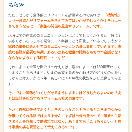
ちら≫
ただ、せっかく全体的にリフォームを計画するのであれば、
「機能性」
より一歩進んだリフォームを考えてみてはいかがでしょうか？
それは一
言で言うならば、「家族の関係を見直すリフォーム」です。
現時点での家族のコミュニケーションはどうでしょうか？
また、特に子
供さんがいらっしゃる場合に、５年後にどう変化しているでしょうか？
家族の成長に合わせてコミュニケーションの形は変化していきます。
密
接な会話が必要な時期、
あるいはある程度の距離をもちつつ会話がなく
ならないようにする時期・・・など
それによって最適な間取りの考え方は、
場合によっては180度変わって
しまうこともあります。
いまの家族全員のかかわり方がどうなのかをし
っかりと考え、
次に５年、あるいは１０年後の状況を少し想像してみま
す。
そこでよい関係がつくりだせるようにするにはどうしたらよいのか？
あ
とは設計を担当するリフォーム会社の力量です。
ただ、自然に任せておくと、そのようなことを考えるところまで
なかな
か導いてくれる訳ではありません。
まずは自分自身の中で、家族の生活
スタイルを想像して
解決策ではなく、あくまでも「こうありたい」と願
う家族の姿を
要望として伝えてみるのです。