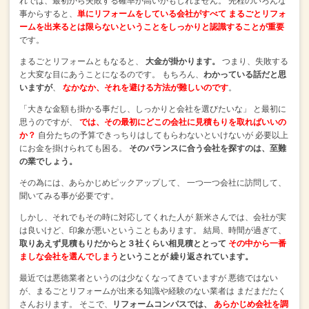
れでは、最初から失敗する確率が高いかもしれません。
先程のいろんな
事からすると、
単にリフォームをしている会社がすべて
まるごとリフォ
ームを出来るとは限らないということをしっかりと認識することが重要
です。
まるごとリフォームともなると、
大金が掛かります。
つまり、失敗する
と大変な目にあうことになるのです。
もちろん、
わかっている話だと思
いますが
、
なかなか、それを避ける方法が難しいのです
。
「大きな金額も掛かる事だし、しっかりと会社を選びたいな」
と最初に
思うのですが、
では、その最初にどこの会社に見積もりを取ればいいの
か？
自分たちの予算できっちりはしてもらわないといけないが
必要以上
にお金を掛けられても困る。
そのバランスに合う会社を探すのは、至難
の業でしょう。
その為には、あらかじめピックアップして、
一つ一つ会社に訪問して、
聞いてみる事が必要です。
しかし、それでもその時に対応してくれた人が
新米さんでは、会社が実
は良いけど、印象が悪いということもあります。
結局、時間が過ぎて、
取りあえず見積もりだからと３社くらい相見積ととって
その中から一番
ましな会社を選んでしまう
ということが
繰り返されています。
最近では悪徳業者というのは少なくなってきていますが
悪徳ではない
が、まるごとリフォームが出来る知識や経験のない業者は
まだまだたく
さんおります。
そこで、
リフォームコンパスでは、
あらかじめ会社を調