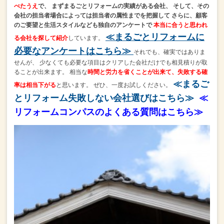
べたうえ
で、
まずまるごとリフォームの実績がある会社、
そして、その
会社の担当者場合によっては担当者の属性までを把握して
さらに、顧客
のご要望と生活スタイルなども独自のアンケートで
本当に合うと思われ
≪まるごとリフォームに
る会社を探して紹介
しています。
必要なアンケートはこちら≫
それでも、確実ではありま
せんが、
少なくても必要な項目はクリアした会社だけでも相見積りが取
ることが出来ます。
相当な
時間と労力を省くことが出来て、失敗する確
≪まるご
率は相当下がる
と思います。
ぜひ、一度お試しください。
とリフォーム失敗しない会社選びはこちら≫
≪
リフォームコンパスのよくある質問はこちら≫