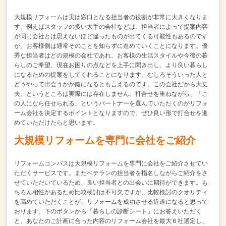
大規模リフォームは実は窓口となる担当者の役割が非常に大きくなりま
す。
例えばスタッフの多い大手の会社などは、
担当者によって提案内容
が同じ会社とは思えないほど違ったものが出てくる可能性もあるのです
が、
お客様側は通常そのことを知らずに進めていくことになります。
優
秀な担当者はどの規模の会社であれ、
お客様の生活スタイルや今後の暮
らしのご希望、現在お困りの点などを上手に聞き出し、
より良い暮らし
になるための提案をしてくれることになります。
むしろそういった人と
どうやって出会うかが鍵になるとも言えるのです。
この会社だから大丈
夫、というところは実際には存在しません。
打合せを重ねながら、「こ
の人になら任せられる」というパートナーを選んでいただくのが
リフォ
ーム会社を決定するポイントとなりますので、
ぜひ良い形で打合せを進
めていただけたらと思います。
大規模リフォームを専門に会社をご紹介
リフォームコンパスは大規模リフォームを専門に会社をご紹介させてい
ただくサービスです。
またベテランの担当者を指名しながらご紹介をさ
せていただいているため、
良い担当者との出会いに期待ができます。
も
ちろん相性があるため比較検討は不可欠ですが、
比較検討のクオリティ
を高めていただくことが、リフォームを成功させる近道になると思って
おります。
下のボタンから「暮らしの診断シート」にお答えいただく
と、
あなたのご計画に合った内容のリフォーム会社を最大６社選定し、