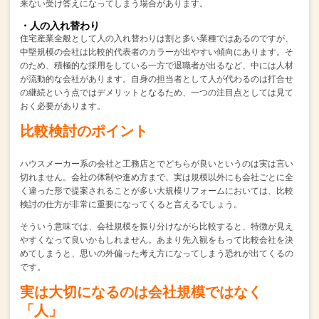
来ない受け答えになってしまう場合があります。
・人の入れ替わり
住宅産業全般として人の入れ替わりは割と多い業種ではあるのですが、
中堅規模の会社は比較的代表者のカラーが出やすい傾向にあります。
そ
のため、積極的な採用をしている一方で退職者が出るなど、中には人材
が流動的な会社があります。
自身の担当者として人が代わるのは打合せ
の継続という点ではデメリットとなるため、
一つの注目点としては見て
おく必要があります。
比較検討のポイント
ハウスメーカー系の会社と工務店とでどちらが良いというのは実は言い
切れません。
会社の体制や進め方まで、実は規模以外にも会社ごとに全
く違った形で提案されることが多い大規模リフォームにおいては、
比較
検討の仕方が非常に重要になってくると言えるでしょう。
そういう意味では、会社規模を振り分けながら比較すると、
特徴が見え
やすくなって良いかもしれません。
あまり先入観をもって比較会社を決
めてしまうと、思いの外偏った考え方になってしまう恐れが出てくるの
です。
実は大切になるのは会社規模ではなく
「人」