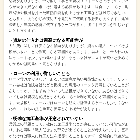
必要がありますが、
部分的な工事と大規模リフォームとではそのノウハ
ウが大きく異なる点には注意する必要があります。
場合によっては、耐
震補強や根拠を持った断熱性能を向上させる工事などは対応できないこ
とも多く、
あらかじめ技術力を見定めて依頼する必要があります。
建物
調査も担当者の感覚に依存するケースが多く、後にトラブルが生じやす
いとも言えます。
・資材の仕入れは割高になる可能性が
人件費に関しては安くなる傾向がありますが、
資材の購入については規
模が小さいことで割高になる可能性があります。
会社ごとに仕入れの方
法やルートは少しずつ違いますが、
小さい会社がコストが安いと決めて
かかるのは間違いの元となります。
・ローンの利用が難しいことも
ローン付けができない、あるいは金利が高い可能性があります。
リフォ
ーム会社は信販会社などと提携した専用のローンを用意していることが
ありますが、
そもそもそういった提携ができていない、あるいはできて
いても
会社規模を前提とするため、その金利が高くなる可能性がありま
す。
大規模リフォームではローンを組んで計画するケースも少なくない
ため、
これらの点も重要な要素となる場合があります。
・明確な施工基準が用意されていない
品質上の問題として、社内に施工基準などが存在していない可能性があ
り、
ある意味「職人任せ」の部分が出てくることが考えられます。
基準
がなければ職人に施工方法を指導することもできず、必然的に問題が生