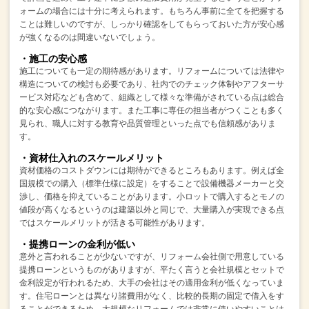
ォームの場合には十分に考えられます。
もちろん事前に全てを把握する
ことは難しいのですが、
しっかり確認をしてもらっておいた方が安心感
が強くなるのは間違いないでしょう。
・施工の安心感
施工についても一定の期待感があります。
リフォームについては法律や
構造についての検討も必要であり、
社内でのチェック体制やアフターサ
ービス対応なども含めて、
組織として様々な準備がされている点は総合
的な安心感につながります。
また工事に専任の担当者がつくことも多く
見られ、
職人に対する教育や品質管理といった点でも信頼感がありま
す。
・資材仕入れのスケールメリット
資材価格のコストダウンには期待ができるところもあります。
例えば全
国規模での購入（標準仕様に設定）をすることで設備機器メーカーと交
渉し、
価格を抑えていることがあります。
小ロットで購入するとモノの
値段が高くなるというのは建築以外と同じで、
大量購入が実現できる点
ではスケールメリットが活きる可能性があります。
・提携ローンの金利が低い
意外と言われることが少ないですが、
リフォーム会社側で用意している
提携ローンというものがありますが、
平たく言うと会社規模とセットで
金利設定が行われるため、
大手の会社はその適用金利が低くなっていま
す。
住宅ローンとは異なり諸費用がなく、比較的長期の固定で借入をす
ることができるため、
大規模なリフォームでは非常に使いやすいことは