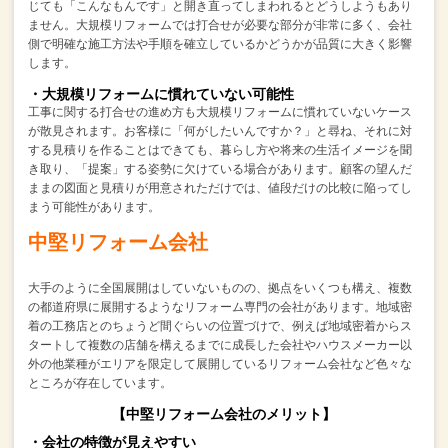
じても
「こんなもんです」と開き直ってしまわれるとどうしようもあり
ません。
大規模リフォームでは打合せが必要な部分が非常に多く、
会社
側で明確な施工方法や手順を確立しているかどうかが品質に大きく影響
します。
・大規模リフォームに慣れていない可能性
工事に関する打合せの進め方も大規模リフォームに慣れていないケース
が散見されます。
お客様に「何がしたいんですか？」と尋ね、それに対
する見積りを作ることはできても、
暮らし方や将来の生活イメージを聞
き取り、「提案」する姿勢に欠けている場合があります。
顧客の望んだ
ままの図面と見積りが用意されただけでは、値段だけの比較に陥ってし
まう可能性があります。
中堅リフォーム会社
大手のように全国展開はしていないものの、
拠点をいくつも構え、複数
の都道府県に展開するようなリフォーム専門の会社があります。
地域密
着の工務店とのちょうど間ぐらいの位置づけで、
例えば地域密着からス
タートして複数の店舗を構えるまでに成長した会社や
ハウスメーカー以
外の他業種がエリアを限定して展開しているリフォーム会社など
色々な
ところが存在しています。
【中堅リフォーム会社のメリット】
・会社の特徴が見えやすい