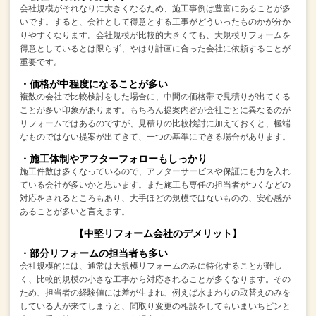
会社規模がそれなりに大きくなるため、施工事例は豊富にあることが多
いです。
すると、会社として得意とする工事がどういったものかが分か
りやすくなります。
会社規模が比較的大きくても、大規模リフォームを
得意としているとは限らず、
やはり計画に合った会社に依頼することが
重要です。
・価格が中程度になることが多い
複数の会社で比較検討をした場合に、中間の価格帯で見積りが出てくる
ことが多い印象があります。
もちろん提案内容が会社ごとに異なるのが
リフォームではあるのですが、
見積りの比較検討に加えておくと、極端
なものではない提案が出てきて、
一つの基準にできる場合があります。
・施工体制やアフターフォローもしっかり
施工件数は多くなっているので、アフターサービスや保証にも力を入れ
ている会社が多いかと思います。
また施工も専任の担当者がつくなどの
対応をされるところもあり、
大手ほどの規模ではないものの、安心感が
あることが多いと言えます。
【中堅リフォーム会社のデメリット】
・部分リフォームの担当者も多い
会社規模的には、通常は大規模リフォームのみに特化することが難し
く、
比較的規模の小さな工事から対応されることが多くなります。
その
ため、担当者の経験値には差が生まれ、例えば水まわりの取替えのみを
している人が来てしまうと、
間取り変更の相談をしてもいまいちピンと