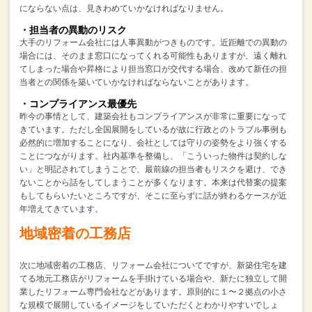
にならない点は、見きわめていかなければなりません。
・担当者の異動のリスク
大手のリフォーム会社には人事異動がつきものです。
近距離での異動の
場合には、そのまま窓口になってくれる可能性もありますが、
遠く離れ
てしまった場合や昇格により担当窓口が交代する場合、
改めて新任の担
当者との関係を築いていかなければならないことがあります。
・コンプライアンス最優先
昨今の事情として、建築会社もコンプライアンスが非常に重要になって
きています。
ただし全国展開をしているが故に行政とのトラブル事例も
必然的に増加することになり、
会社としては守りの姿勢をより強くする
ことにつながります。
社内基準を整備し、「こういった物件は契約しな
い」と明記されてしまうことで、
最前線の担当者もリスクを避け、でき
ないことから話をしてしまうことが多くなります。
本来は代替案の提案
もしてもらいたいところですが、そこに至らずに話が終わるケースが近
年増えてきています。
地域密着の工務店
次に地域密着の工務店、リフォーム会社についてですが、
新築住宅を建
てる地元工務店がリフォームを手掛けている場合や、
新たに独立して開
業したリフォーム専門会社などがあります。
原則的に１〜２拠点の小さ
な規模で展開しているイメージをしていただくとわかりやすいでしょ