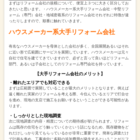
まずはリフォーム会社の規模について、便宜上３つに大きく区分してお
きたいと思います。
・ハウスメーカー系大手リフォーム会社
・中堅リフ
ォーム（専門）会社
・地域密着系のリフォーム会社
それぞれに特徴が違
ったりしますので、順番に触れていきます。
ハウスメーカー系大手リフォーム会社
有名なハウスメーカーを母体とした会社が多く、
全国展開あるいはそれ
に近い形で広範囲にサービスを展開しています。
ハウスメーカーは元々
自社で住宅を建ててきていますので、
必ずと言って良いほどリフォーム
部門、あるいは子会社としてのリフォーム専門会社を持っています。
【大手リフォーム会社のメリット】
・離れたエリアでも対応できる
まずは広範囲で展開していることが最大のメリットとなります。
例えば
遠く離れた実家のリフォームを考える際、
今住んでいるエリアで打合せ
を進め、現地の支店で施工をお願いするということができる可能性があ
ります。
・しっかりとした現地調査
次に現地調査の内容・精度についての期待感が挙げられます。
リフォー
ムは既存の住宅をどう触っていくかという話になるため、
既存建物をど
れだけしっかり見てもらっているかが非常に重要です。
簡単な調査だけ
で計画を進め、工事途中に多額の追加費用が発生するということが
リフ