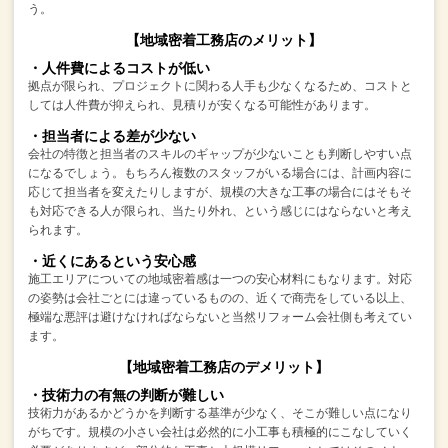
う。
【地域密着工務店のメリット】
・人件費によるコストが低い
拠点が限られ、プロジェクトに関わる人手も少なくなるため、
コストと
しては人件費が抑えられ、見積りが安くなる可能性があります。
・担当者による差が少ない
会社の特徴と担当者のスキルのギャップが少ないことも判断しやすい点
になるでしょう。
もちろん複数のスタッフがいる場合には、計画内容に
応じて担当者を変えたりしますが、
規模の大きな工事の場合にはそもそ
も対応できる人が限られ、
当たり外れ、という感じにはならないと考え
られます。
・近くにあるという安心感
施工エリアについての地域密着感は一つの安心材料にもなります。
対応
の姿勢は会社ごとには違っているものの、近くで商売をしている以上、
極端な悪評は避けなければならないと当然リフォーム会社側も考えてい
ます。
【地域密着工務店のデメリット】
・技術力の有無の判断が難しい
技術力があるかどうかを判断する基準が少なく、そこが難しい点になり
がちです。
規模の小さい会社は必然的に小工事も積極的にこなしていく