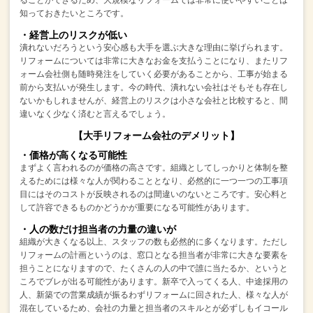
知っておきたいところです。
・経営上のリスクが低い
潰れないだろうという安心感も大手を選ぶ大きな理由に挙げられます。
リフォームについては非常に大きなお金を支払うことになり、
またリフ
ォーム会社側も随時発注をしていく必要があることから、
工事が始まる
前から支払いが発生します。
今の時代、潰れない会社はそもそも存在し
ないかもしれませんが、
経営上のリスクは小さな会社と比較すると、間
違いなく少なく済むと言えるでしょう。
【大手リフォーム会社のデメリット】
・価格が高くなる可能性
まずよく言われるのが価格の高さです。
組織としてしっかりと体制を整
えるためには様々な人が関わることとなり、
必然的に一つ一つの工事項
目にはそのコストが反映されるのは間違いのないところです。
安心料と
して許容できるものかどうかが重要になる可能性があります。
・人の数だけ担当者の力量の違いが
組織が大きくなる以上、スタッフの数も必然的に多くなります。
ただし
リフォームの計画というのは、窓口となる担当者が非常に大きな要素を
担うことになりますので、
たくさんの人の中で誰に当たるか、というと
ころでブレが出る可能性があります。
新卒で入ってくる人、中途採用の
人、新築での営業成績が振るわずリフォームに回された人、
様々な人が
混在しているため、会社の力量と担当者のスキルとが必ずしもイコール