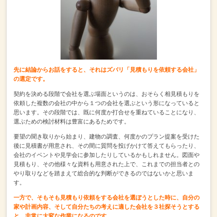
先に結論からお話をすると、それはズバリ「見積もりを依頼する会社」
の選定です。
契約を決める段階で会社を選ぶ場面というのは、
おそらく相見積もりを
依頼した複数の会社の中から１つの会社を選ぶという形になっていると
思います。
その段階では、既に何度か打合せを重ねていることになり、
選ぶための検討材料は豊富にあるためです。
要望の聞き取りから始まり、建物の調査、
何度かのプラン提案を受けた
後に見積書が用意され、
その間に質問を投げかけて答えてもらったり、
会社のイベントや見学会に参加したりしているかもしれません。
図面や
見積もり、その他様々な資料も用意された上で、
これまでの担当者との
やり取りなどを踏まえて総合的な判断ができるのではないかと思いま
す。
一方で、そもそも見積もり依頼をする会社を選ぼうとした時に、
自分の
家や計画内容、そして自分たちの考えに適した会社を３社探そうとする
と、
非常に大変な作業になるのです。