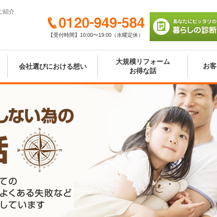
ご紹介
0120-949-584
【受付時間】10:00〜19:00（水曜定休）
あなたにピッタリの
び 暮らしの診断シ
大規模リフォーム
お客
会社選びにおける想い
お得な話