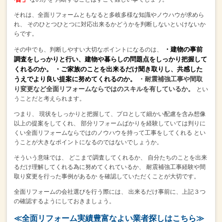
それは、全面リフォームともなると多岐多様な知識やノウハウが求めら
れ、
そのひとつひとつに対応出来るかどうかを判断しないといけないか
らです。
・建物の事前
その中でも、判断しやすい大切なポイントになるのは、
調査をしっかりと行い、建物や暮らしの問題点をしっかり把握して
くれるのか。
・ご家族のことを出来るだけ聞き取りし、共感した
うえでより良い提案に努めてくれるのか。
・耐震補強工事や間取
り変更など全面リフォームならではのスキルを有しているか。
とい
うことだと考えられます。
つまり、
現状をしっかりと把握して、プロとして細かい配慮を含み想像
以上の提案をしてくれ、
部分リフォームばかりを経験していては判りに
くい全面リフォームならではのノウハウを持って工事をしてくれる
とい
うことが大きなポイントになるのではないでしょうか。
そういう意味では、
どこまで調査してくれるか、
自分たちのことを出来
るだけ理解してくれる為に努めてくれているか、
耐震補強工事経験や間
取り変更を行った事例があるか
を確認していただくことが大切です。
全面リフォームの会社選びを行う際には、
出来るだけ事前に、上記３つ
の確認するようにしておきましょう。
≪全面リフォーム実績豊富なよい業者探しはこちら≫