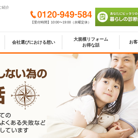
ご紹介
0120-949-584
【受付時間】10:00〜19:00（水曜定休）
あなたにピッタリの
び 暮らしの診断シ
大規模リフォーム
お客
会社選びにおける想い
お得な話