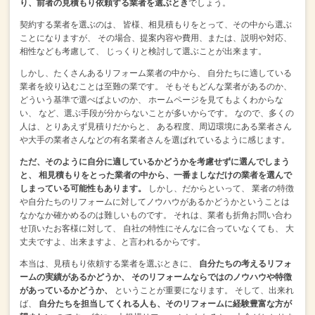
り、前者の見積もり依頼する業者を選ぶとき
でしょう。
契約する業者を選ぶのは、
皆様、相見積もりをとって、その中から選ぶ
ことになりますが、
その場合、提案内容や費用、または、説明や対応、
相性なども考慮して、
じっくりと検討して選ぶことが出来ます。
しかし、たくさんあるリフォーム業者の中から、
自分たちに適している
業者を絞り込むことは至難の業です。
そもそもどんな業者があるのか、
どういう基準で選べばよいのか、
ホームページを見てもよくわからな
い、
など、選ぶ手段が分からないことが多いからです。
なので、多くの
人は、とりあえず見積りだからと、
ある程度、周辺環境にある業者さん
や大手の業者さんなどの有名業者さんを選ばれているように感じます。
ただ、そのように自分に適しているかどうかを考慮せずに選んでしまう
と、
相見積もりをとった業者の中から、一番ましなだけの業者を選んで
しまっている可能性もあります。
しかし、だからといって、
業者の特徴
や自分たちのリフォームに対してノウハウがあるかどうかということは
なかなか確かめるのは難しいものです。
それは、業者も折角お問い合わ
せ頂いたお客様に対して、
自社の特性にそんなに合っていなくても、
大
丈夫ですよ、出来ますよ、と言われるからです。
本当は、見積もり依頼する業者を選ぶときに、
自分たちの考えるリフォ
ームの実績があるかどうか、
そのリフォームならではのノウハウや特徴
があっているかどうか、
ということが重要になります。
そして、出来れ
ば、
自分たちを担当してくれる人も、
そのリフォームに経験豊富な方が