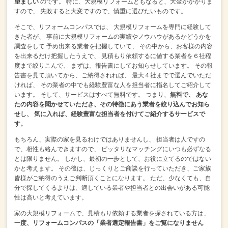
望ましい
のです。
特に、大規模リフォームともなると、大金がかかりま
すので、
失敗すると大変ですので、慎重に選びたいものです。
そこで、リフォームコンパスでは、
大規模リフォームを専門に経験して
きた者が、
事前に大規模リフォームの実績やノウハウがあるかどうかを
調査をして
予め出来る業者を把握していて、
その中から、お客様の内容
を出来るだけ把握したうえで、
見積もり依頼するに値する業者を６社程
度まで絞りこんで、
まずは、報告書にしてお知らせしています。
その報
告書を見て頂いてから、ご納得されれば、
最大４社までで選んでいただ
ければ、
その業者の中でも経験豊富な人を担当者に指名してご紹介して
います。
そして、サービスはすべて無料です。
つまり、
無料で、
あな
たの内容を聞かせていただき、その特徴にあう業者を絞り込んでお知ら
せし、
気に入れば、経験豊富な担当者を付けてご紹介するサービスで
す。
もちろん、実際の家を見るわけではありませんし、
担当者は人ですの
で、相性も絡んできますので、
ピッタリなマッチングにいつも必ずなる
とは限りません。
しかし、最初の一歩として、お役に立てるのではない
かと考えます。
その後は、じっくりとご商談を行っていただき、ご家族
皆様がご納得のうえご判断頂くことになります。
ただ、少なくても、自
分で探してくるよりは、適している業者や担当者との出会いがある可能
性は高いと考えています。
家の大規模リフォームで、見積もり依頼する業者を探されている方は、
一度、リフォームコンパスの「業者選定報告書」をご覧になりません