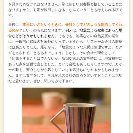
を見きわめなければなりません。
常に新しいお客様と接していることに
なりますから、
対応が後回しになる、なんていうことも考えられる訳で
す。
最後に、
本当にいざというときに、会社としてどのような対応してくれ
るのか？
というのも気になります。
例えば、地震による被害にあった場
合などがそうかもしれません。
そもそも、地震などの自然災害の場合
は、一般的に保障の対象外になっていますから、
リフォーム会社の瑕疵
にはあたりません。
最初から、「地震のような天災は無理ですよ」とク
ギをさされることもあるでしょう。
しかし、その会社の理念として、
「約束をすることはできないが、新潟や東北の震災時には、地震被害に
あった家を無償で直しました」
という会社もあったりしますので、万が
一の時も、安心しながら暮らしていける気持ちになれるかもしれませ
ん。
まずは質問をして、それぞれの会社の対応を聞いておくことは大切
だと思います。
ぜひ、聞いてみて下さい。