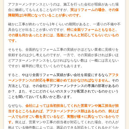
アフターメンテナンスというのは、施工を行った会社が
瑕疵があった場
合に修繕してもらえることなのですが、
実はリフォームの場合、その保
障期間は1年間になっていることが多いのです。
確かに工事が終わってから1年くらいの期間があると、
一通りの不備や不
具合などが出ることが多いのですが、
特に全面リフォームともなると、
その後も何かあったときには、
迅速にきちんと対応してもらいたいもの
です。
そもそも、全面的なリフォーム工事の実績がさほどない業者に見積りを
依頼するのは少し考えものですが、
一方で、その実績が多ければ多いほ
ど
アフターメンテナンスをしなければならない数は
（一概には言えない
ですが）確率的に増えていくものでもあります。
すると、
やはり全面リフォーム実績が多い会社を前提にするなら
アフタ
ーメンテナンスの対応を事前に確かめておかなければなりません。
その
方法としては、その会社にアフターメンテナンスの専属の部署があるの
か？、
また、そこにどのくらいのスタッフが配置されているのかという
ことを聞いておいても良いかと思います。
なぜなら、
会社によっては当初担当してくれた営業マンや施工担当が担
当するところもあれば、
アフターメンテナンス部はあるものの、例えば
一人でものすごい数を見ているなど、
実態が様々に異なっているからで
す。
例えば、営業マンや工事の担当者が対応してくれた場合、
その人が
抱えている物件数によっては、
満足のできる対応をしてくれるかどうか