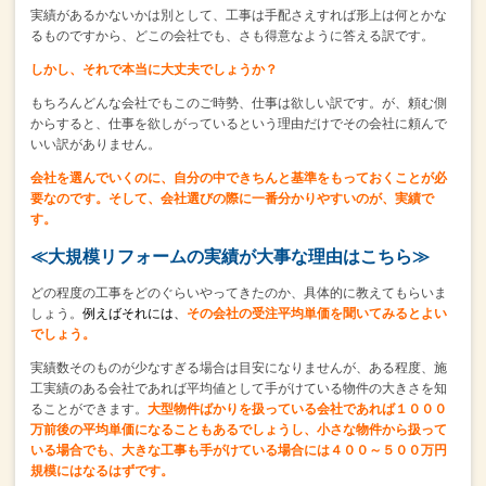
実績があるかないかは別として、
工事は手配さえすれば形上は何とかな
るものですから、
どこの会社でも、さも得意なように答える訳です。
しかし、それで本当に大丈夫でしょうか？
もちろんどんな会社でもこのご時勢、仕事は欲しい訳です。が、
頼む側
からすると、仕事を欲しがっているという理由だけで
その会社に頼んで
いい訳がありません。
会社を選んでいくのに、自分の中できちんと基準をもっておくことが必
要なのです。
そして、会社選びの際に一番分かりやすいのが、実績で
す。
≪大規模リフォームの実績が大事な理由はこちら≫
どの程度の工事をどのぐらいやってきたのか、具体的に教えてもらいま
しょう。
例えばそれには、
その会社の受注平均単価を聞いてみるとよい
でしょう。
実績数そのものが少なすぎる場合は目安になりませんが、
ある程度、施
工実績のある会社であれば
平均値として手がけている物件の大きさを知
ることができます。
大型物件ばかりを扱っている会社であれば
１０００
万前後の平均単価になることもあるでしょうし、
小さな物件から扱って
いる場合でも、大きな工事も手がけている場合には
４００～５００万円
規模にはなるはずです。