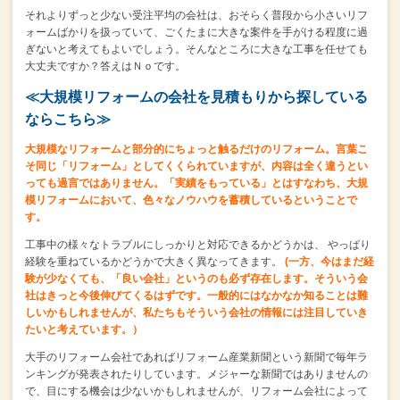
それよりずっと少ない受注平均の会社は、
おそらく普段から小さいリフ
ォームばかりを扱っていて、
ごくたまに大きな案件を手がける程度に過
ぎないと考えてもよいでしょう。
そんなところに大きな工事を任せても
大丈夫ですか？答えはＮｏです。
≪大規模リフォームの会社を見積もりから探している
ならこちら≫
大規模なリフォームと部分的にちょっと触るだけのリフォーム。
言葉こ
そ同じ「リフォーム」としてくくられていますが、
内容は全く違うとい
っても過言ではありません。
「実績をもっている」とはすなわち、
大規
模リフォームにおいて、色々なノウハウを
蓄積しているということで
す。
工事中の様々なトラブルにしっかりと対応できるかどうかは、
やっぱり
経験を重ねているかどうかで大きく異なってきます。
(一方、今はまだ経
験が少なくても、「良い会社」というのも必ず存在します。
そういう会
社はきっと今後伸びてくるはずです。
一般的にはなかなか知ることは難
しいかもしれませんが、
私たちもそういう会社の情報には注目していき
たいと考えています。）
大手のリフォーム会社であれば
リフォーム産業新聞という新聞で毎年ラ
ンキングが発表されたりしています。
メジャーな新聞ではありませんの
で、目にする機会は少ないかもしれませんが、
リフォーム会社によって