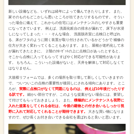
新しい設備なども、いずれは経年によって傷んできたりします。
また、
家そのものもどこかしら悪いところが出てきたリするものです。
そうい
った場合に備えて、これからの住宅にはメンテナンスのしやすさも重要
になってきています。
例えば、洗面化粧台の排水が漏れて、床下が水浸
しになってしまった・・・そんな場合、
洗面脱衣室に点検口と呼ばれ
る、床がフタのように開く装置が取り付けされているかどうかで
補修の
仕方が大きく変わってくることもあります。
また、屋根が老朽化して水
が漏れてきたときに、
２階のｸﾛｰｾﾞｯﾄの上に点検口があったとすると、
そこから点検に入ってもらって
すばやく対応ができる可能性がありま
す。
もちろん、こういった設備がないと、天井を解体して対応しなくて
はなりません。
大規模リフォームでは、多くの場所を取り壊して新しくしていきますの
で、
ついついこの点検の重要性が後回しにされる傾向にあります。
とこ
ろが、
実際に点検口がなくて問題になるのは、
例えば10年後だったりす
る訳です。
細かい部分ですが、このような提案がない場合には、要望し
て付けてもらっておきましょう。
また、
積極的にメンテナンスも視野に
入れた提案をしてくれる会社は、
今後の建物との付き合いもしっかり視
野に入れて対応してくれることが期待できます。
大きな買い物になりま
すので、ぜひ長くお付き合いできる会社を選ばれると良いと思います。