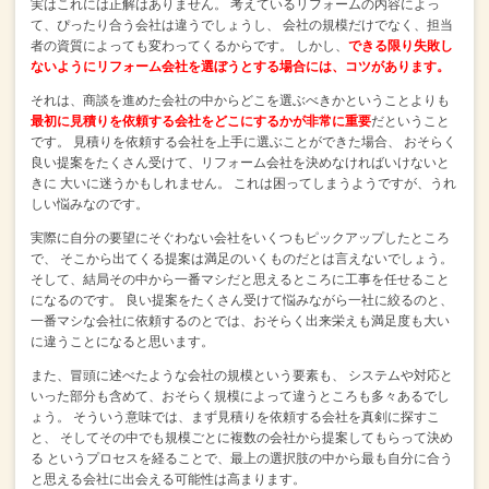
実はこれには正解はありません。
考えているリフォームの内容によっ
て、ぴったり合う会社は違うでしょうし、
会社の規模だけでなく、担当
者の資質によっても変わってくるからです。
しかし、
できる限り失敗し
ないようにリフォーム会社を選ぼうとする場合には、コツがあります。
それは、商談を進めた会社の中からどこを選ぶべきかということよりも
最初に見積りを依頼する会社をどこにするかが非常に重要
だということ
です。
見積りを依頼する会社を上手に選ぶことができた場合、
おそらく
良い提案をたくさん受けて、リフォーム会社を決めなければいけないと
きに
大いに迷うかもしれません。
これは困ってしまうようですが、うれ
しい悩みなのです。
実際に自分の要望にそぐわない会社をいくつもピックアップしたところ
で、
そこから出てくる提案は満足のいくものだとは言えないでしょう。
そして、結局その中から一番マシだと思えるところに工事を任せること
になるのです。
良い提案をたくさん受けて悩みながら一社に絞るのと、
一番マシな会社に依頼するのとでは、おそらく出来栄えも満足度も大い
に違うことになると思います。
また、冒頭に述べたような会社の規模という要素も、
システムや対応と
いった部分も含めて、おそらく規模によって違うところも多々あるでし
ょう。
そういう意味では、まず見積りを依頼する会社を真剣に探すこ
と、
そしてその中でも規模ごとに複数の会社から提案してもらって決め
る
というプロセスを経ることで、最上の選択肢の中から最も自分に合う
と思える会社に出会える可能性は高まります。