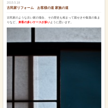
2015.5.18
古民家リフォーム お客様の道 家族の道
古民家のような古い家の場合、
その歴史も相まって親せきや集落の集ま
りなど、
来客の多いケースが多い
ように思います。