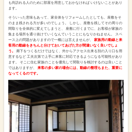
も尚訪れる人のために部屋を用意しておかなければ
いけないことがあり
ます。
そういった意味もあって、家全体をリフォームしたとしても、座敷をそ
のまま残される方が多いのでしょう。
しかし、座敷を残してその周りの
間取りを全体的に変えてしまうと、
座敷に行くまでに、お客様が家族の
集まる場所を通り抜けていくなんていうことにもなりかねません。
スペ
ース上の問題がありますので一概には言えませんが、
家族用の動線と来
客用の動線をきちんと分けておいてあげた方が間違いなく良いでしょ
う。
廊下をつくるだけではなく、外からアクセス出来る別の入り口を用
意するなど
工夫次第で上手に来客に対応できるようになる可能性があり
ます。
そこに住む家族のことを優先して間取りを検討するのは良いこと
ではありますが、
来客の多い家の場合には、動線の整理もまた、重要に
なってくるのです。