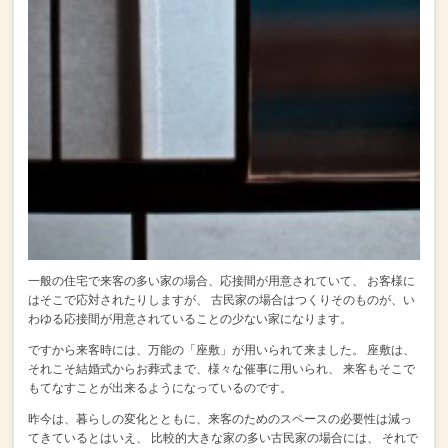
一般の住宅で来客の多い家の場合、応接間が用意されていて、
お客様に
はそこで応対されたりしますが、
古民家の場合はつくりそのものが、い
わゆる応接間が用意されていることの少ない家になります。
ですから来客時には、万能の「座敷」が用いられて来ました。
座敷は、
それこそ結婚式からお葬式まで、様々な催事に用いられ、
来客もそこで
もてなすことが出来るようになっているのです。
昨今は、暮らしの変化とともに、来客のためのスペースの必要性は減っ
てきているとはいえ、
比較的大きな家の多い古民家の場合には、
それで