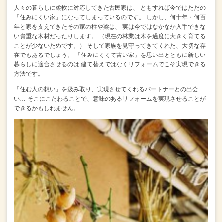
人々の暮らしに柔軟に対応してきた古民家は、
ともすれば今ではただの
「住みにくい家」になってしまっているのです。
しかし、何十年・何百
年と家を支えてきたその家の柱や梁は、
実は今ではなかなか入手できな
い貴重な木材だったりします。
（現在の林業は木を過度に大きく育てる
ことが少ないためです。）
そして家族を見守ってきてくれた、大切な存
在でもあるでしょう。
「住みにくくて古い家」を思い出とともに新しい
暮らしに適合させるのは
建て替えではなくリフォームでこそ実現できる
方法です。
「住む人の想い」を汲み取り、実現させてくれるパートナーとの出会
い…
そこにこだわることで、意味のあるリフォームを実現させることが
できるかもしれません。