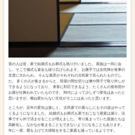
昔の人は皆、家で結婚式もお葬式も執り行いました。
親族は一同に会
し、そこで儀式も宴会も繰り広げられます。
お勝手では女性陣が食事の
支度に大わらわ。
そんな風景がそれぞれの古民家で見られたものでし
た。
多くの人が集まるからと、部屋の間仕切りは襖や障子で取り外しが
できるようになっており、
来客に対応できるよう、たくさんの座布団や
お膳が仕舞われていたものです。
時代によって少しずつ変化はあったと
思いますが、概ね変わらない文化がそこにはあったと思います。
ところが、近年の変化は激しく、
古民家での暮らしにもその波はやって
くるようになりました。
結婚式もお葬式も家でおこなう家庭は減り、法
事ですら外で済ませることが増えました。
寄り集まっていた親族たちは
高齢化し、なかなか集まることもできないようになることもあります。
年に一度、畳を上げて大掃除をするご家庭も減っているようです。