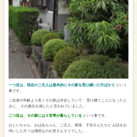
一つ目は、現在のご主人は基本的にその家を受け継いだ方ばかり
という
事です。
ご自身の年齢より長くその家は存在していて、
受け継ぐことになったと
きに、
その責任を感じたと言われていました。
二つ目は、その家には３世帯が暮らしている
という事です。
おじいちゃん、おばあちゃん、ご主人、奥様、子供さんたちと
お話をお
伺いした方々は偶然なのか皆さんそうでした。