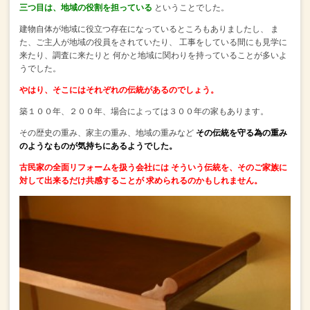
三つ目は、地域の役割を担っている
ということでした。
建物自体が地域に役立つ存在になっているところもありましたし、
ま
た、ご主人が地域の役員をされていたり、
工事をしている間にも見学に
来たり、調査に来たりと
何かと地域に関わりを持っていることが多いよ
うでした。
やはり、そこにはそれぞれの伝統があるのでしょう。
築１００年、２００年、場合によっては３００年の家もあります。
その歴史の重み、家主の重み、地域の重みなど
その伝統を守る為の重み
のようなものが気持ちにあるようでした。
古民家の全面リフォームを扱う会社には
そういう伝統を、そのご家族に
対して出来るだけ共感することが
求められるのかもしれません。