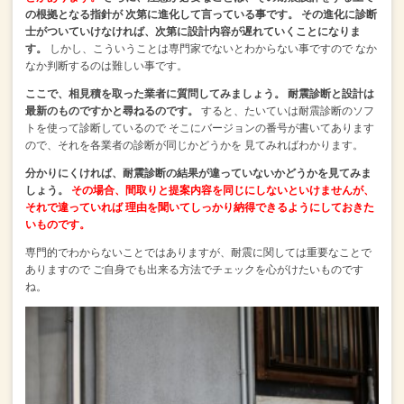
の根拠となる指針が
次第に進化して言っている事です。
その進化に診断
士がついていけなければ、次第に設計内容が遅れていくことになりま
す。
しかし、こういうことは専門家でないとわからない事ですので
なか
なか判断するのは難しい事です。
ここで、相見積を取った業者に質問してみましょう。
耐震診断と設計は
最新のものですかと尋ねるのです。
すると、たいていは耐震診断のソフ
トを使って診断しているので
そこにバージョンの番号が書いてあります
ので、それを各業者の診断が同じかどうかを
見てみればわかります。
分かりにくければ、耐震診断の結果が違っていないかどうかを見てみま
しょう。
その場合、間取りと提案内容を同じにしないといけませんが、
それで違っていれば
理由を聞いてしっかり納得できるようにしておきた
いものです。
専門的でわからないことではありますが、耐震に関しては重要なことで
ありますので
ご自身でも出来る方法でチェックを心がけたいものです
ね。