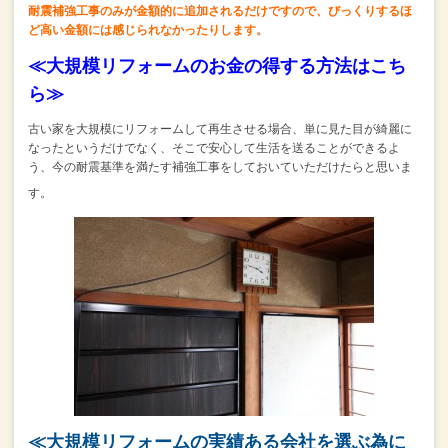
耐震補強工事のみが金額的に追加されるだけですので、
びっくりするほ
ど高い金額には感じられなかったりします。
≪大規模リフォームのお金の得する方法はこち
ら≫
古い家を大規模にリフォームして再生させる場合、
単に見た目が綺麗に
なったというだけでなく、
そこで安心して生活を送ることができるよ
う、
今の耐震基準を満たす補強工事をしておいていただけたらと思いま
す。
≪大規模リフォームの実績ある会社を選ぶ為に