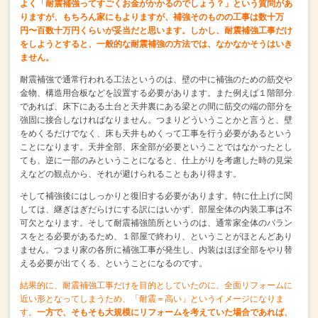
よく「耐震補強ってすごくお金がかかるのでしょう？」という質問があ
りますが、
もちろん家にもよりますが、補強そのものの工事は
数十万
円〜百数十万円くらいが妥当だと思います。
しかし、耐震補強工事だけ
をしようとすると、
一般的な耐震補強の方法では、なかなかそうはいき
ません。
耐震補強で通常行われる工法というのは、
壁の中に補強のための筋交や
金物、構造用合板などを設置する必要があります。
また例えば１階部分
であれば、床下にある土台と天井裏にある梁との間に
筋交の端の部分を
強固に接合しなければなりません。
つまりどういうことかと言うと、
壁
をめくるだけでなく、床も天井もめくって工事を行う必要があるという
ことになります。
天井全部、床全部が必要ということではなかったとし
ても、
逆に一部のみということになると、
仕上がりを考慮した時の見栄
えなどの観点から、それが避けられることもあり得ます。
そして補強後にはしっかりと復旧する必要があります。
特に仕上げに関
しては、継ぎはぎだらけにする訳にはいかず、
部屋全体の内装工事は不
可欠となります。
そして耐震補強箇所というのは、通常家全体のバラン
スをとる必要があるため、
１部屋で終わり、ということがほとんどあり
ません。
つまり家の各所に補強工事が発生し、
内装はほぼ全部をやり替
える必要が出てくる、ということになるのです。
結果的に、耐震補強工事だけを目的としていたのに、
全面リフォームに
近い形となってしまうため、「耐震＝高い」というイメージになりま
す。
一方で、そもそも大規模にリフォームを考えていた場合であれば、