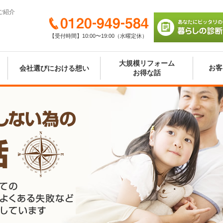
ご紹介
0120-949-584
【受付時間】10:00〜19:00（水曜定休）
あなたにピッタリの
び 暮らしの診断シ
大規模リフォーム
お客
会社選びにおける想い
お得な話