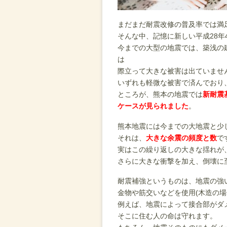
まだまだ耐震改修の普及率では満
そんな中、記憶に新しい平成28年
今までの大型の地震では、築浅の
は
際立って大きな被害は出ていませ
いずれも軽微な被害で済んでおり
ところが、熊本の地震では
新耐震
ケースが見られました
。
熊本地震には今までの大地震と少
それは、
大きな余震の頻度と数
で
実はこの繰り返しの大きな揺れが
さらに大きな衝撃を加え、倒壊に
耐震補強というものは、地震の強
金物や筋交いなどを使用(木造の
例えば、地震によって接合部がダ
そこに住む人の命は守れます。