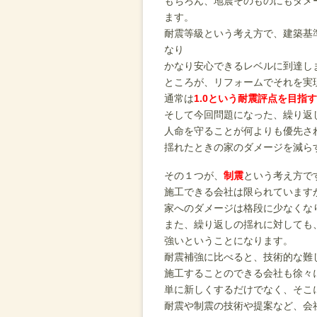
もちろん、地震そのものにもダメ
ます。
耐震等級という考え方で、建築基準
なり
かなり安心できるレベルに到達し
ところが、リフォームでそれを実
通常は
1.0という耐震評点を目指
そして今回問題になった、繰り返
人命を守ることが何よりも優先さ
揺れたときの家のダメージを減ら
その１つが、
制震
という考え方で
施工できる会社は限られています
家へのダメージは格段に少なくな
また、繰り返しの揺れに対しても
強いということになります。
耐震補強に比べると、技術的な難
施工することのできる会社も徐々
単に新しくするだけでなく、そこ
耐震や制震の技術や提案など、会