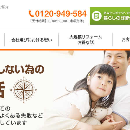
ご紹介
0120-949-584
【受付時間】10:00〜19:00（水曜定休）
あなたにピッタリの
び 暮らしの診断シ
大規模リフォーム
お客
会社選びにおける想い
お得な話