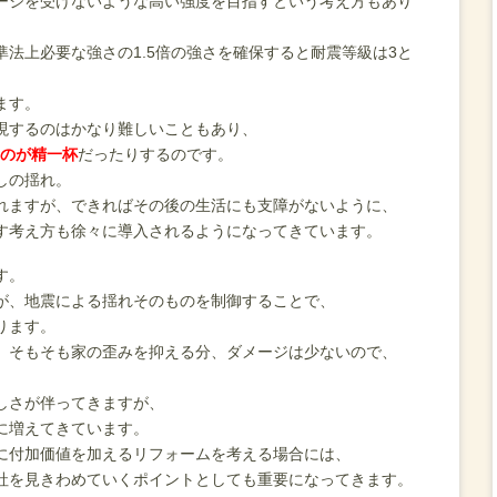
ージを受けないような高い強度を目指すという考え方もあり
法上必要な強さの1.5倍の強さを確保すると耐震等級は3と
ます。
現するのはかなり難しいこともあり、
すのが精一杯
だったりするのです。
しの揺れ。
れますが、できればその後の生活にも支障がないように、
す考え方も徐々に導入されるようになってきています。
す。
が、地震による揺れそのものを制御することで、
ります。
、そもそも家の歪みを抑える分、ダメージは少ないので、
しさが伴ってきますが、
に増えてきています。
に付加価値を加えるリフォームを考える場合には、
社を見きわめていくポイントとしても重要になってきます。