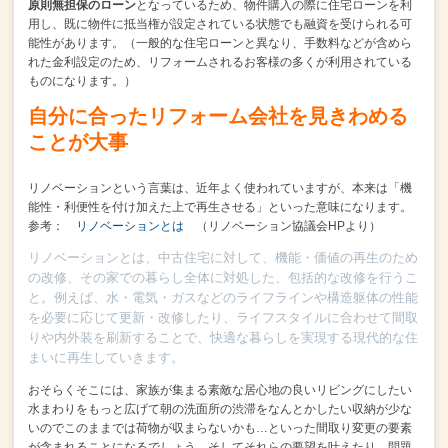
原則無担保のローン
となっているため、
物件購入の際に住宅ローンを利
用し、既に物件に抵当権が設定されている状態でも
融資を受けられる可
能性があります。
（一般的な住宅ローンと異なり、手数料などが含めら
れた金利設定のため、
リフォームされるお客様の多くが利用されている
ものになります。）
自分に合ったリフォーム会社を見きわめる
ことが大事
リノベーションという言葉は、近年よく使われていますが、
本来は「機
能性・利便性を付け加えた上で再生させる」といった意味になります。
参考：
リノベーションとは
（リノベーション協議会HPより）
リノベーションとは、中古住宅に対して、機能・価値の再生のため
の改修、その家での暮らし全体に対処した、包括的な改修を行うこ
と。例えば、水・電気・ガスなどのライフラインや構造躯体の性能
を必要に応じて更新・改修したり、ライフスタイルに合わせて間取
りや内外装を刷新することで、快適な暮らしを実現する現代的な住
まいに再生していきます。
おそらくそこには、
家族が集まる素敵な居心地の良いリビングにしたい
水まわりをもっと広げて朝の洗面所の渋滞をなんとかしたい
収納が少な
いのでこのままでは荷物が収まらないかも…
といった間取り変更の要素
が含まれることになるでしょう。
そしてそれらの要望を叶えたり、問題