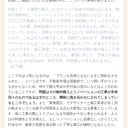
以前にご相談いただいたお客様の中に、こういった事例がありました。
内覧して、１週間で購入したのでリノベ自体の知識もないまま、
物
件の契約時に、リノベーションのプランも見積もりもないまま、
◯◯◯◯不動産から手付金１０万請求と契約書にサインさせられま
した。
その後、Web会議でのスケジュールを見せられ（紙としてい
ただいていません）見積もりの合意もないのに800万の請求があっ
たので、これは主人が断りました。
初回打ち合わせで、業務委託の
デザイナーさんはこちらに希望に寄り添ったプランを考えてくださ
ったのですが、
施工管理している担当者の方が我が家の暮らしに寄
り添った考えをしていただけません。
要望に対して、予算との兼ね
合いによるFit&Gapや、対応可否、代替案など何もありません。
（以下略）
ここでやはり気になるのは、
「プランも見積りもないままに契約をさせ
られた」、という点です。
不動産市場は流動的で、いつ買い手がつくか
も分からないため、
仲介で購入申込や手付金の支払いなどはよく行われ
ていることですが、
問題はその物件購入とリノベーションの工事が本来
別々のものであるはずのところ、
曖昧に抱き合わせにされてしまってい
るところでしょう。
また「業務委託」でデザイナーと施工業者が全く別
の動きをしている様子が垣間見える点も
大変気になる要素となっていま
す。
後に工事の際にトラブルになる可能性が十分に考えられます。
入り
口の利便性と引き換えに、
もしリノベーションに必要なしっかりとした
打合せや、
顧客の意図を汲み取った丁寧な施工が犠牲になるとしたら、