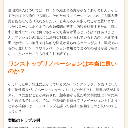
住宅の購入については、ローンを組まれる方が少なくありません。
そし
てそれは中古物件でも同じ。
そのためリノベーションについても購入費
用とあわせて借り入れをしたい、と考える人も多くなるかと思います。
しかしローンはあくまでも金融機関が審査し内容を精査するため、
特に
中古物件については何でもかんでも審査が通るという訳ではありませ
ん。
マンションの場合には法的な制限は守られているものの、
戸建て住
宅では特に古い物件では法的な問題が見られるケースがあり、
融資その
ものが難しいケースやリノベーション費用まで含めての融資が受けられ
ない、
といったことも考えられる訳です。
ワンストップリノベーションは本当に良い
のか？
そういった中、急速に広がっているのが「ワンストップ」を売りにした
中古物件購入×リノベーションをセットにした会社です。
融資の話がより
スムーズに進むことが期待され、
顧客側から見た時の利便性は非常に高
いと言えるでしょう。
では、中古物件を買ってリノベーションをしよう
とする場合には、
ワンストップを謳った会社に依頼するのが良いのでし
ょうか？
実際のトラブル例