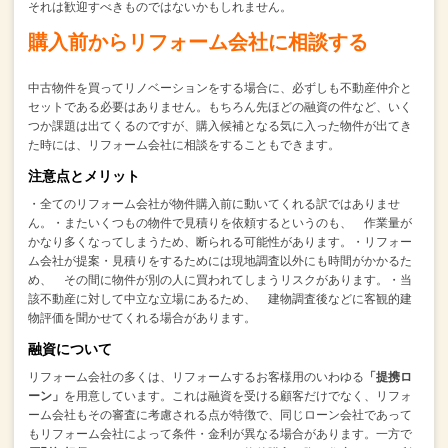
それは歓迎すべきものではないかもしれません。
購入前からリフォーム会社に相談する
中古物件を買ってリノベーションをする場合に、
必ずしも不動産仲介と
セットである必要はありません。
もちろん先ほどの融資の件など、いく
つか課題は出てくるのですが、
購入候補となる気に入った物件が出てき
た時には、
リフォーム会社に相談をすることもできます。
注意点とメリット
・全てのリフォーム会社が物件購入前に動いてくれる訳ではありませ
ん。
・またいくつもの物件で見積りを依頼するというのも、
作業量が
かなり多くなってしまうため、断られる可能性があります。
・リフォー
ム会社が提案・見積りをするためには現地調査以外にも時間がかかるた
め、
その間に物件が別の人に買われてしまうリスクがあります。
・当
該不動産に対して中立な立場にあるため、
建物調査後などに客観的建
物評価を聞かせてくれる場合があります。
融資について
リフォーム会社の多くは、リフォームするお客様用のいわゆる
「提携ロ
ーン」
を用意しています。
これは融資を受ける顧客だけでなく、リフォ
ーム会社もその審査に考慮される点が特徴で、
同じローン会社であって
もリフォーム会社によって条件・金利が異なる場合があります。
一方で