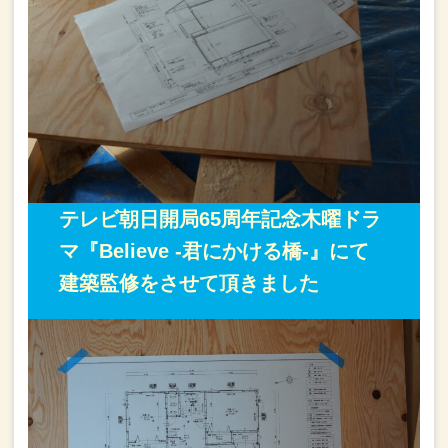
テレビ朝日開局65周年記念
木曜ドラ
マ
『Believe -君にかける橋-』
にて
建築監修を
させて頂きました