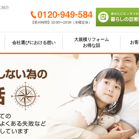
ご紹介
0120-949-584
【受付時間】10:00〜19:00（水曜定休）
あなたにピッタリの
び 暮らしの診断シ
大規模リフォーム
お客
会社選びにおける想い
お得な話