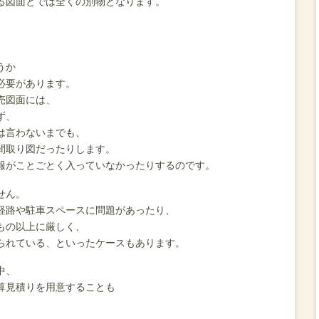
る図面とでは全くの別物となります。
うか
必要があります。
売図面には、
ず、
は言わないまでも、
間取り図だったりします。
報がことごとく入っていなかったりするのです。
せん。
経路や駐車スペースに問題があったり、
もの以上に厳しく、
られている、といったケースもあります。
中、
算見積りを用意することも
。