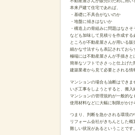
不動産屋さんが販売のために用い
本来戸建て住宅であれば、
・基礎に不具合がないのか
・地盤に傾きはないか
・構造上の骨組みに問題はなさそ
なども加味して見積りを作成する
ところが不動産屋さんが用いる販
細かな寸法すらも表記されておら
極端には不動産屋さんが手描きと
簡単なソフトでささっと仕上げた
建築業者から見て必要とされる情
マンションの場合も油断はできま
いざ工事をしようとすると、搬入
マンションの管理規約が一般的な
使用材料などに大幅に制限がかけ
つまり、判断を急かされる環境の
リフォーム会社がきちんとした概
難しい状況があるということです