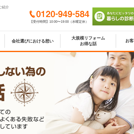
ご紹介
0120-949-584
【受付時間】10:00〜19:00（水曜定休）
あなたにピッタリの
び 暮らしの診断シ
大規模リフォーム
お客
会社選びにおける想い
お得な話